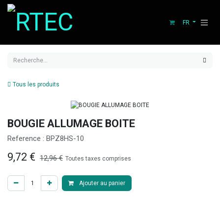
Se rendre au contenu
FR
Tous les produits
BOUGIE ALLUMAGE BOITE
Reference :
BPZ8HS-10
9,72
€
12,96
€
Toutes taxes comprises
Ajouter au panier