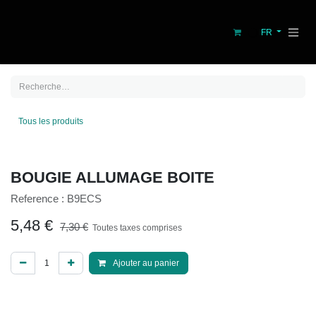
Se rendre au contenu
FR
Tous les produits
BOUGIE ALLUMAGE BOITE
Reference :
B9ECS
5,48
€
7,30
€
Toutes taxes comprises
Ajouter au panier