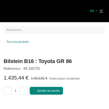
Se rendre au contenu
FR
Tous les produits
Bilstein B16 : Toyota GR 86
Reference :
48-330725
1.435,44
€
1.913,92
€
Toutes taxes comprises
Ajouter au panier