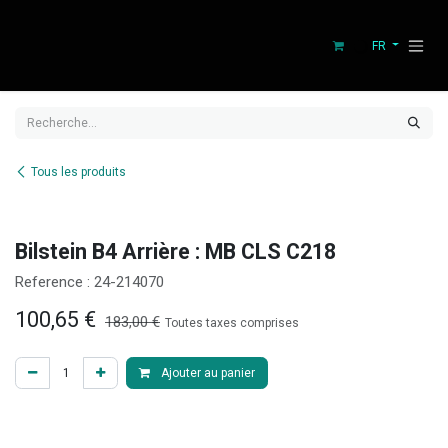
Se rendre au contenu
FR
Tous les produits
Bilstein B4 Arrière : MB CLS C218
Reference :
24-214070
100,65
€
183,00
€
Toutes taxes comprises
Ajouter au panier