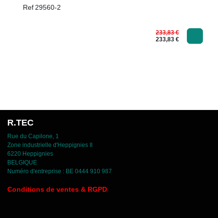
Ref
29560-2
233,83
€
233,83
€
R.TEC
Rue du Capilone, 1
Zone industrielle d'Heppignies II
6220 Heppignies
BELGIQUE
Numéro d'entreprise : BE 0444 910 987
C
onditions de ventes & RGPD