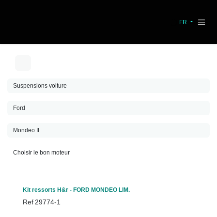
Se rendre au contenu
FR
Kit ressorts H&r - FORD MONDEO LIM.
Ref
29774-1