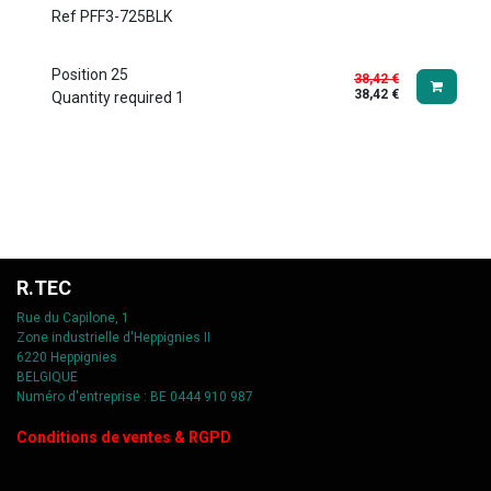
Ref
PFF3-725BLK
Position 25
38,42
€
38,42
€
Quantity required 1
R.TEC
Rue du Capilone, 1
Zone industrielle d'Heppignies II
6220 Heppignies
BELGIQUE
Numéro d'entreprise : BE 0444 910 987
C
onditions de ventes & RGPD