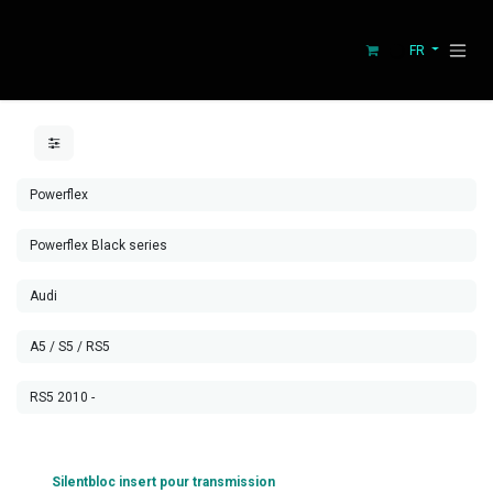
Se rendre au contenu
FR
Silentbloc insert pour transmission