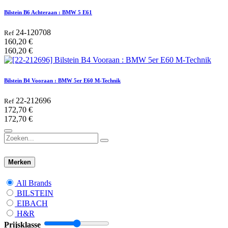
Bilstein B6 Achteraan : BMW 5 E61
24-120708
Ref
160,20
€
160,20
€
Bilstein B4 Vooraan : BMW 5er E60 M-Technik
22-212696
Ref
172,70
€
172,70
€
Merken
All Brands
BILSTEIN
EIBACH
H&R
Prijsklasse