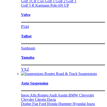
Golf TCR
Cox
Golf 1
Golf 2
Golf 3
Golf 5 R
Karmann
Polo 6N
UP
Volvo
P544
Talbot
Sunbeam
Yamaha
YXZ
Road & Track Suspensions
Auto Suspension
Ineos
Alfa Romeo
Audi
Austin
BMW
Chevrolet
Chrysler
Citroën
Dacia
Dodge
Fiat
Ford
Honda
Hummer
Hyundai
Isuzu