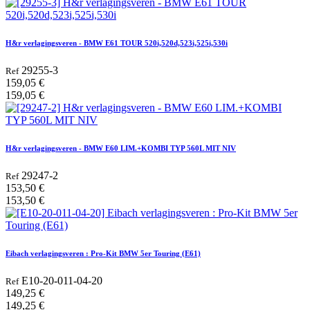
H&r verlagingsveren - BMW E61 TOUR 520i,520d,523i,525i,530i
29255-3
Ref
159,05
€
159,05
€
H&r verlagingsveren - BMW E60 LIM.+KOMBI TYP 560L MIT NIV
29247-2
Ref
153,50
€
153,50
€
Eibach verlagingsveren : Pro-Kit BMW 5er Touring (E61)
E10-20-011-04-20
Ref
149,25
€
149,25
€