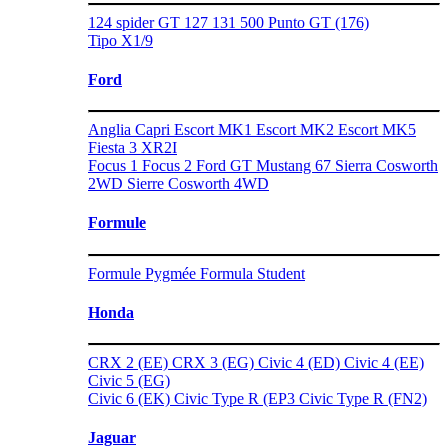
124 spider GT
127
131
500
Punto GT (176)
Tipo
X1/9
Ford
Anglia
Capri
Escort MK1
Escort MK2
Escort MK5
Fiesta 3 XR2I
Focus 1
Focus 2
Ford GT
Mustang 67
Sierra Cosworth
2WD
Sierre Cosworth 4WD
Formule
Formule Pygmée
Formula Student
Honda
CRX 2 (EE)
CRX 3 (EG)
Civic 4 (ED)
Civic 4 (EE)
Civic 5 (EG)
Civic 6 (EK)
Civic Type R (EP3
Civic Type R (FN2)
Jaguar