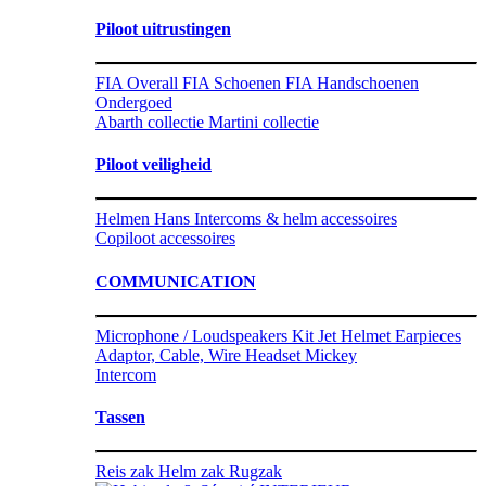
Piloot uitrustingen
FIA Overall
FIA Schoenen
FIA Handschoenen
Ondergoed
Abarth collectie
Martini collectie
Piloot veiligheid
Helmen
Hans
Intercoms & helm accessoires
Copiloot accessoires
COMMUNICATION
Microphone / Loudspeakers Kit Jet Helmet Earpieces
Adaptor, Cable, Wire
Headset Mickey
Intercom
Tassen
Reis zak
Helm zak
Rugzak