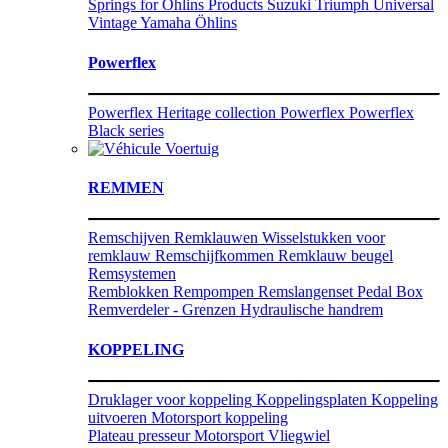
Springs for Öhlins Products
Suzuki
Triumph
Universal
Vintage
Yamaha
Öhlins
Powerflex
Powerflex Heritage collection
Powerflex
Powerflex
Black series
Voertuig
REMMEN
Remschijven
Remklauwen
Wisselstukken voor
remklauw
Remschijfkommen
Remklauw beugel
Remsystemen
Remblokken
Rempompen
Remslangenset
Pedal Box
Remverdeler - Grenzen
Hydraulische handrem
KOPPELING
Druklager voor koppeling
Koppelingsplaten
Koppeling
uitvoeren
Motorsport koppeling
Plateau presseur Motorsport
Vliegwiel