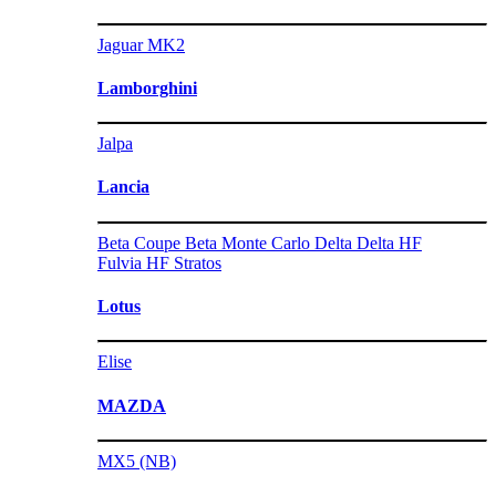
Jaguar MK2
Lamborghini
Jalpa
Lancia
Beta Coupe
Beta Monte Carlo
Delta
Delta HF
Fulvia HF
Stratos
Lotus
Elise
MAZDA
MX5 (NB)