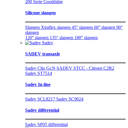
200 Serie Goodridge
Silicone slangen
Slangen
Xtraflex slangen
45° slangen
60° slangen
90°
slangen
120° slangen
135° slangen
180° slangen
Sadev
SADEV transaxle
Sadev Clio Gr.N
SADEV STCC - Citroen C2R2
Sadev ST7514
Sadev In-line
Sadev SCL8217
Sadev SC9024
Sadev differential
Sadev SP05 differential