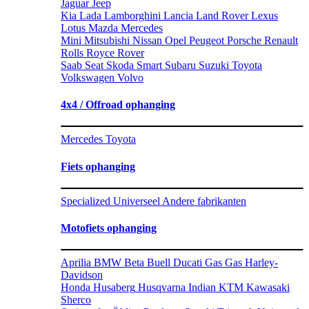
Jaguar
Jeep
Kia
Lada
Lamborghini
Lancia
Land Rover
Lexus
Lotus
Mazda
Mercedes
Mini
Mitsubishi
Nissan
Opel
Peugeot
Porsche
Renault
Rolls Royce
Rover
Saab
Seat
Skoda
Smart
Subaru
Suzuki
Toyota
Volkswagen
Volvo
4x4 / Offroad ophanging
Mercedes
Toyota
Fiets ophanging
Specialized
Universeel
Andere fabrikanten
Motofiets ophanging
Aprilia
BMW
Beta
Buell
Ducati
Gas Gas
Harley-
Davidson
Honda
Husaberg
Husqvarna
Indian
KTM
Kawasaki
Sherco